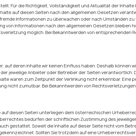
tellt. Für die Richtigkeit, Vollständigkeit und Aktualität der Inh
nhalte auf diesen Seiten nach den allgemeinen Gesetzen verantwor
e fremde Informationen zu überwachen oder nach Umständen zu fo
g von Informationen nach den allgemeinen Gesetzen bleiben hie
htsverletzung möglich. Bei Bekanntwerden von entsprechenden 
r, auf deren Inhalte wir keinen Einfluss haben. Deshalb können w
s der jeweilige Anbieter oder Betreiber der Seiten verantwortlich.
lte waren zum Zeitpunkt der Verlinkung nicht erkennbar. Eine per
ung nicht zumutbar. Bei Bekanntwerden von Rechtsverletzungen
e auf diesen Seiten unterliegen dem österreichischen Urheberrech
errechtes bedürfen der schriftlichen Zustimmung des jeweiligen
uch gestattet. Soweit die Inhalte auf dieser Seite nicht vom Betr
e gekennzeichnet. Sollten Sie trotzdem auf eine Urheberrechtsve