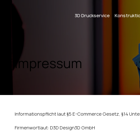
3D Druckservice
Konstrukti
Impressum
Informationspflicht laut §5 E-Commerce Gesetz, §14 Un
Firmenwortlaut: D3D Design3D GmbH