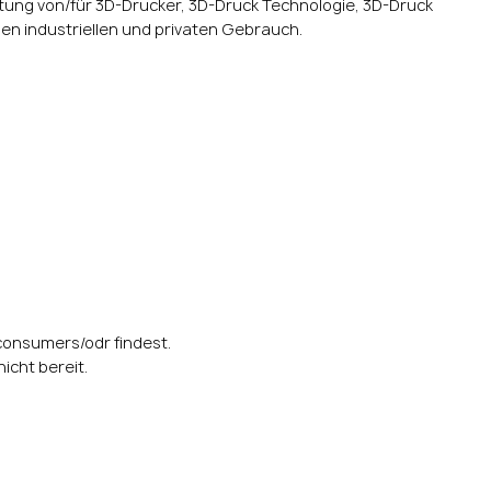
tung von/für 3D-Drucker, 3D-Druck Technologie, 3D-Druck
en industriellen und privaten Gebrauch.
/consumers/odr
findest.
icht bereit.