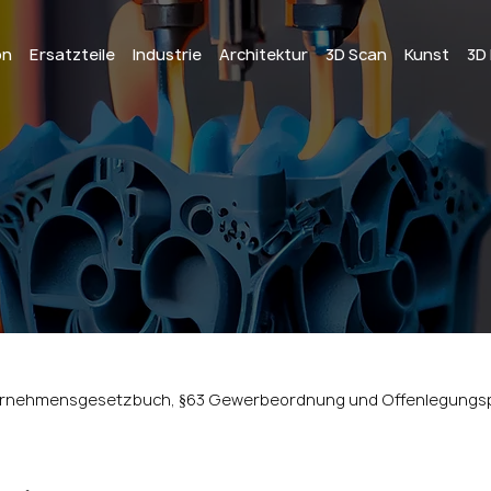
on
Ersatzteile
Industrie
Architektur
3D Scan
Kunst
3D
ternehmensgesetzbuch, §63 Gewerbeordnung und Offenlegungspf