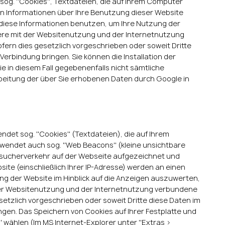
og. ''Cookies'', Textdateien, die auf Ihrem Computer
en Informationen über Ihre Benutzung dieser Website
d diese Informationen benutzen, um Ihre Nutzung der
ere mit der Websitenutzung und der Internetnutzung
fern dies gesetzlich vorgeschrieben oder soweit Dritte
Verbindung bringen. Sie können die Installation der
e in diesem Fall gegebenenfalls nicht sämtliche
rbeitung der über Sie erhobenen Daten durch Google in
et sog. ''Cookies'' (Textdateien), die auf Ihrem
endet auch sog. ''Web Beacons'' (kleine unsichtbare
esucherverkehr auf der Webseite aufgezeichnet und
e (einschließlich Ihrer IP-Adresse) werden an einen
ng der Website im Hinblick auf die Anzeigen auszuwerten,
der Websitenutzung und der Internetnutzung verbundene
setzlich vorgeschrieben oder soweit Dritte diese Daten im
ngen. Das Speichern von Cookies auf Ihrer Festplatte und
 wählen (Im MS Internet-Explorer unter ''Extras >