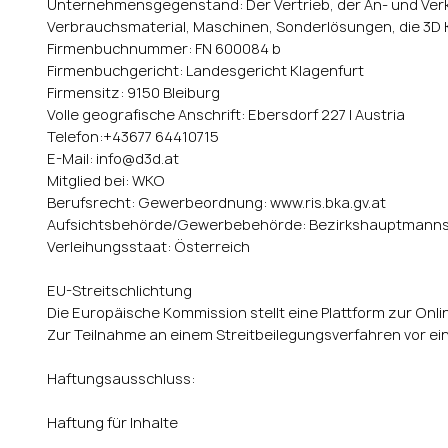
Unternehmensgegenstand: Der Vertrieb, der An- und Verka
Verbrauchsmaterial, Maschinen, Sonderlösungen, die 3D K
Firmenbuchnummer: FN 600084 b
Firmenbuchgericht: Landesgericht Klagenfurt
Firmensitz: 9150 Bleiburg
Volle geografische Anschrift: Ebersdorf 227 | Austria
Telefon:+43677 64410715
E-Mail:
info@d3d.at
Mitglied bei: WKO
Berufsrecht: Gewerbeordnung: www.ris.bka.gv.at
Aufsichtsbehörde/Gewerbebehörde: Bezirkshauptmannsc
Verleihungsstaat: Österreich
EU-Streitschlichtung
Die Europäische Kommission stellt eine Plattform zur Onli
Zur Teilnahme an einem Streitbeilegungsverfahren vor eine
Haftungsausschluss:
Haftung für Inhalte