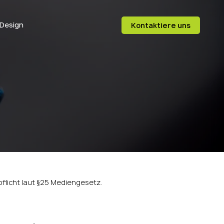
 Design
Kontaktiere uns
licht laut §25 Mediengesetz.