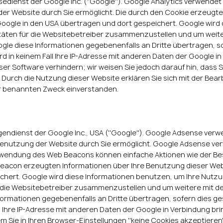
ienst der Google Inc. (''Google''). Google Analytics verwendet s
er Website durch Sie ermöglicht. Die durch den Cookie erzeugt
on Google in den USA übertragen und dort gespeichert. Google wir
täten für die Websitebetreiber zusammenzustellen und um weit
le diese Informationen gegebenenfalls an Dritte übertragen, so
d in keinem Fall Ihre IP-Adresse mit anderen Daten der Google in 
r Software verhindern; wir weisen Sie jedoch darauf hin, dass Si
 Durch die Nutzung dieser Website erklären Sie sich mit der Bea
r benannten Zweck einverstanden.
ienst der Google Inc., USA (''Google''). Google Adsense verwend
enutzung der Website durch Sie ermöglicht. Google Adsense verw
erwendung des Web Beacons können einfache Aktionen wie der B
acon erzeugten Informationen über Ihre Benutzung dieser Websit
chert. Google wird diese Informationen benutzen, um Ihre Nutzu
ür die Websitebetreiber zusammenzustellen und um weitere mit 
formationen gegebenenfalls an Dritte übertragen, sofern dies ge
l Ihre IP-Adresse mit anderen Daten der Google in Verbindung bri
Sie in Ihren Browser-Einstellungen ''keine Cookies akzeptieren''